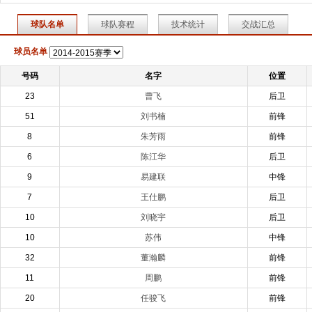
球队名单
球队赛程
技术统计
交战汇总
球员名单
号码
名字
位置
23
曹飞
后卫
51
刘书楠
前锋
8
朱芳雨
前锋
6
陈江华
后卫
9
易建联
中锋
7
王仕鹏
后卫
10
刘晓宇
后卫
10
苏伟
中锋
32
董瀚麟
前锋
11
周鹏
前锋
20
任骏飞
前锋