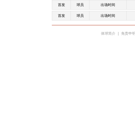
首发
球员
出场时间
首发
球员
出场时间
体球简介
|
免责申