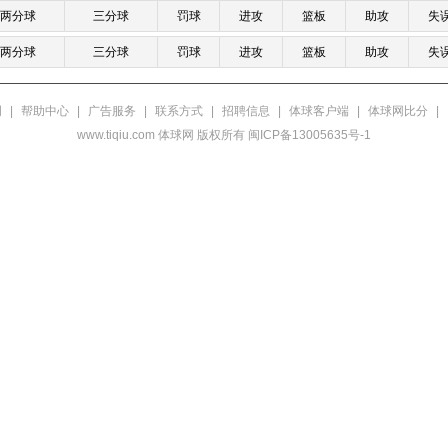
两分球
三分球
罚球
进攻
篮板
助攻
失
两分球
三分球
罚球
进攻
篮板
助攻
失
明
|
帮助中心
|
广告服务
|
联系方式
|
招聘信息
|
体球客户端
|
体球网比分
|
www.tiqiu.com 体球网 版权所有 闽ICP备13005635号-1