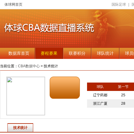
体球网首页
国际足球
|
数据库首页
赛程赛果
联赛积分
球队统计
球员
当前位置：
CBA数据中心
> 技术统计
球队
第一节
辽宁药都
25
浙江广厦
28
技术统计