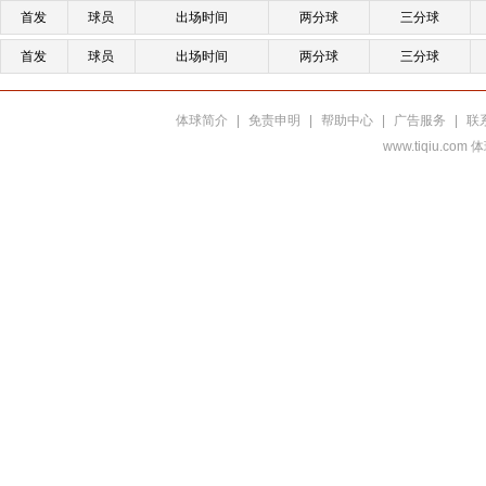
首发
球员
出场时间
两分球
三分球
首发
球员
出场时间
两分球
三分球
体球简介
|
免责申明
|
帮助中心
|
广告服务
|
联
www.tiqiu.co