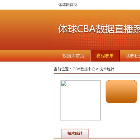
体球网首页
数据库首页
赛程赛果
联赛积
当前位置：
CBA数据中心
> 技术统计
技术统计