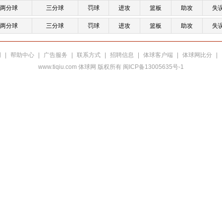
两分球
三分球
罚球
进攻
篮板
助攻
失
两分球
三分球
罚球
进攻
篮板
助攻
失
明
|
帮助中心
|
广告服务
|
联系方式
|
招聘信息
|
体球客户端
|
体球网比分
|
www.tiqiu.com 体球网 版权所有 闽ICP备13005635号-1