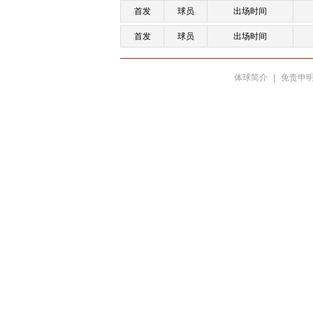
首发
球员
出场时间
首发
球员
出场时间
体球简介
|
免责申