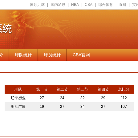
国际足球
|
国内足球
|
NBA
|
CBA
|
综合体育
|
直播
|
实
分
球队统计
球员统计
CBA官网
球队
第一节
第二节
第三节
第四节
总比分
辽宁衡业
27
24
32
29
112
浙江广厦
19
27
34
27
107