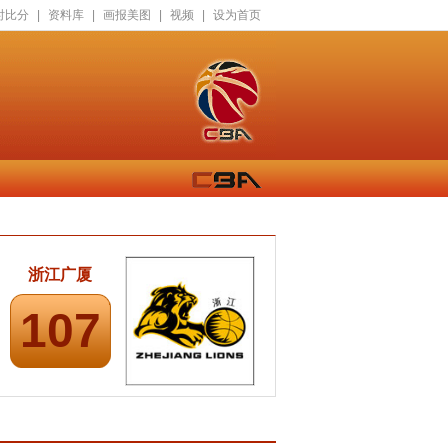
时比分
|
资料库
|
画报美图
|
视频
|
设为首页
浙江广厦
107