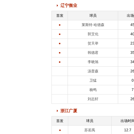
辽宁衡业
首发
球员
出场
莱斯特·哈德森
45
郭艾伦
40
贺天举
23
韩德君
35
李晓旭
34
汤普森
26
卫猛
0
杨鸣
7
刘志轩
26
浙江广厦
首发
球员
出场时
苏若禹
12.7