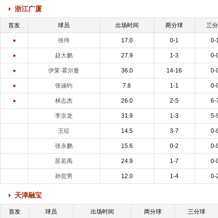
浙江广厦
首发
球员
出场时间
两分球
三
张伟
17.0
0-1
0-
赵大鹏
27.9
1-3
0-
伊莱·霍尔曼
36.0
14-16
0-
张涵钧
7.8
1-1
0-
林志杰
26.0
2-5
6-
李京龙
31.9
1-3
5-
王征
14.5
3-7
0-
张永鹏
15.6
0-2
0-
苏若禹
24.9
1-7
0-
孙贺男
12.0
1-4
0-
天津融宝
首发
球员
出场时间
两分球
三分球