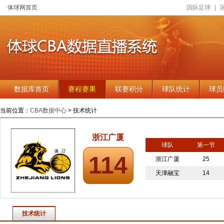
体球网首页
国际足球
|
数据库首页
赛程赛果
联赛积分
球队统计
球员
当前位置：
CBA数据中心
> 技术统计
浙江广厦
球队
第一节
114
浙江广厦
25
天津融宝
14
技术统计