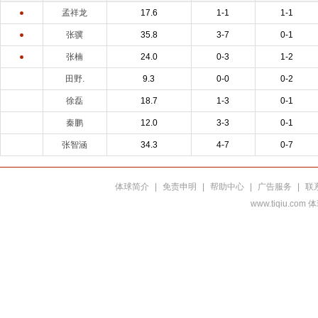
孟祥龙
17.6
1-1
1-1
张骥
35.8
3-7
0-1
张楠
24.0
0-3
1-2
田野.
9.3
0-0
0-2
徐磊
18.7
1-3
0-1
秦鹏
12.0
3-3
0-1
张智涵
34.3
4-7
0-7
体球简介
|
免责申明
|
帮助中心
|
广告服务
|
联
www.tiqiu.co