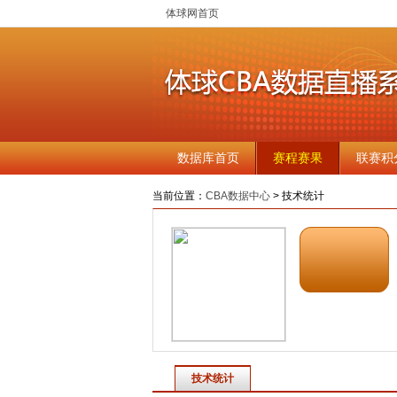
体球网首页
数据库首页
赛程赛果
联赛积
当前位置：
CBA数据中心
> 技术统计
技术统计