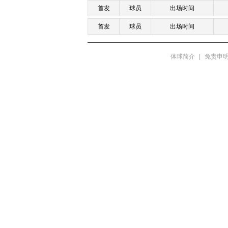
首发
球员
出场时间
首发
球员
出场时间
体球简介
|
免责申