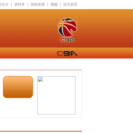
时比分
|
资料库
|
画报美图
|
视频
|
设为首页