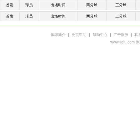
首发
球员
出场时间
两分球
三分球
首发
球员
出场时间
两分球
三分球
体球简介
|
免责申明
|
帮助中心
|
广告服务
|
联
www.tiqiu.co