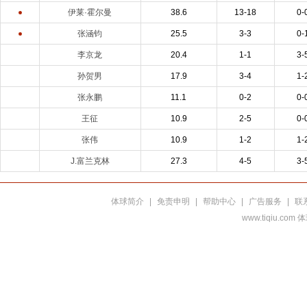
伊莱·霍尔曼
38.6
13-18
0-
张涵钧
25.5
3-3
0-
李京龙
20.4
1-1
3-
孙贺男
17.9
3-4
1-
张永鹏
11.1
0-2
0-
王征
10.9
2-5
0-
张伟
10.9
1-2
1-
J.富兰克林
27.3
4-5
3-
体球简介
|
免责申明
|
帮助中心
|
广告服务
|
联
www.tiqiu.co