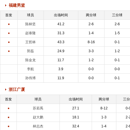
福建男篮
首发
球员
出场时间
两分球
三分球
陈林坚
41.2
2-6
2-6
赵泰隆
31.3
1-4
1-5
王哲林
43.3
8-16
0-1
郭磊
24.9
3-3
1-2
陈金龙
11.7
1-2
0-1
李航
3.9
0-0
0-0
孙伟博
11.9
0-0
0-1
浙江广厦
首发
球员
出场时间
两分球
三
苏若禹
27.1
8-12
0-
赵大鹏
18.1
1-3
2-
林志杰
32.4
1-4
2-