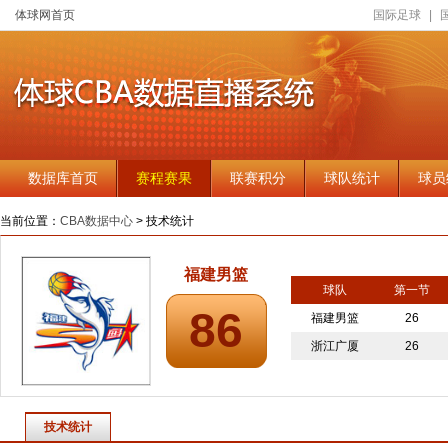
体球网首页
国际足球
|
数据库首页
赛程赛果
联赛积分
球队统计
球员
当前位置：
CBA数据中心
> 技术统计
福建男篮
球队
第一节
86
福建男篮
26
浙江广厦
26
技术统计