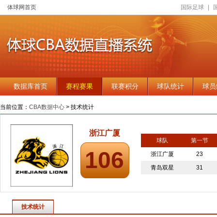
体球网首页
国际足球
|
数据库首页
赛程赛果
联赛积分
球队统计
球员
当前位置：
CBA数据中心
> 技术统计
浙江广厦
球队
第一节
106
浙江广厦
23
青岛双星
31
技术统计