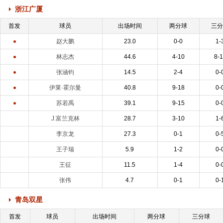
浙江广厦
首发
球员
出场时间
两分球
三
赵大鹏
23.0
0-0
1-
林志杰
44.6
4-10
8-
张涵钧
14.5
2-4
0-
伊莱·霍尔曼
40.8
9-18
0-
苏若禹
39.1
9-15
0-
J.富兰克林
28.7
3-10
1-
李京龙
27.3
0-1
0-
王子瑞
5.9
1-2
0-
王征
11.5
1-4
0-
张伟
4.7
0-1
0-
青岛双星
首发
球员
出场时间
两分球
三分球