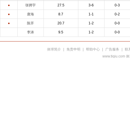
张骋宇
27.5
3-6
0-3
唐海
8.7
1-1
0-2
陈开
20.7
1-2
0-0
李涛
9.5
1-2
0-0
体球简介
|
免责申明
|
帮助中心
|
广告服务
|
联
www.tiqiu.co